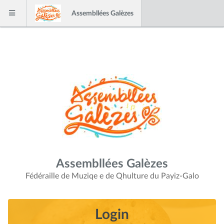
Skip to content
Assembllées Galèzes
Menu
Assembllées Galèzes
Fédéraille de Muziqe e de Qhulture du Payiz-Galo
Login